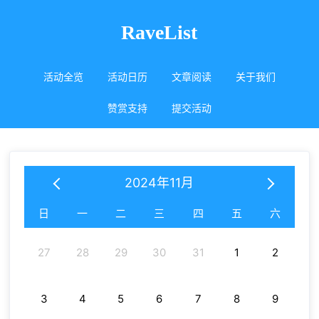
RaveList
活动全览
活动日历
文章阅读
关于我们
赞赏支持
提交活动
2024年11月
日
一
二
三
四
五
六
27
28
29
30
31
1
2
3
4
5
6
7
8
9