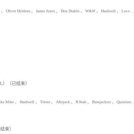
n 、
Oliver Heldens 、
Jamie Jones 、
Don Diablo 、
W&W 、
Hardwell 、
Loco Dice 、
IVAL）（已结束）
Like Mike 、
Hardwell 、
Tiësto 、
Afrojack 、
R3hab 、
Bassjackers 、
Quintino 、
港（已结束）