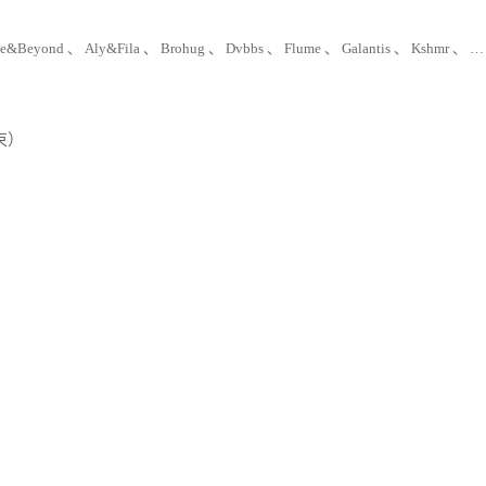
ve&Beyond 、
Aly&Fila 、
Brohug 、
Dvbbs 、
Flume 、
Galantis 、
Kshmr 、
Ma
结束）