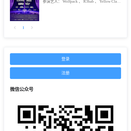
参演艺人：
Wolfpack 、
R3hab 、
Yellow Claw 、
W
1
登录
注册
微信公众号