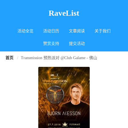
RaveList
活动全览
活动日历
文章阅读
关于我们
赞赏支持
提交活动
首页
/
Transmission 预热派对 @Club Galame - 佛山