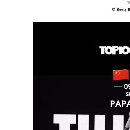
T
以
Booty 