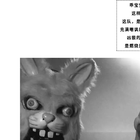
乖宝
这
这队，
充满嘲讽
凶狠
是燃烧