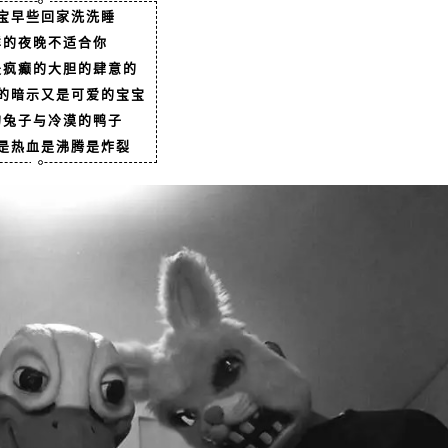
宝早些回家洗洗睡
样的夜晚不适合你
是疯癫的大胆的肆意的
的暗示又是可爱的宝宝
的兔子与冷漠的鸭子
是热血是沸腾是炸裂