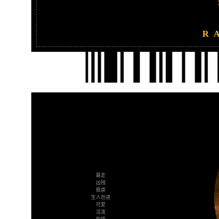
R
暴走
凶残
狠虐
生人勿进
可爱
活泼