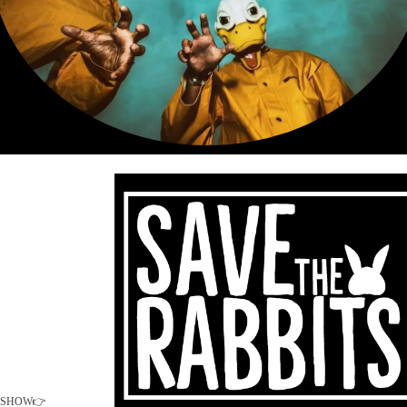
.SHOW👉