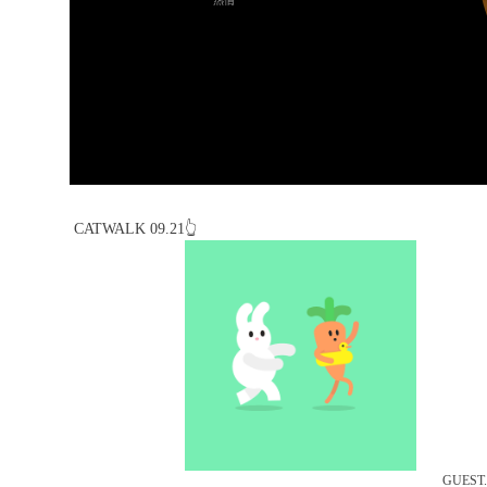
热情
CATWALK 09.21👆
GUEST